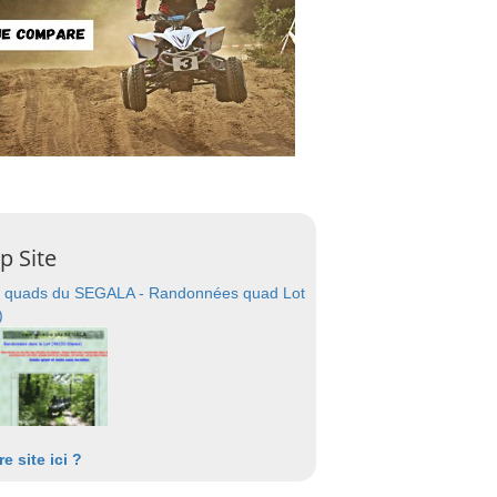
p Site
 quads du SEGALA - Randonnées quad Lot
)
re site ici ?