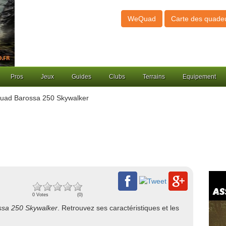
WeQuad
Carte des quade
Pros
Jeux
Guides
Clubs
Terrains
Equipement
uad Barossa 250 Skywalker
0 Votes
(0)
ssa 250 Skywalker
. Retrouvez ses caractéristiques et les