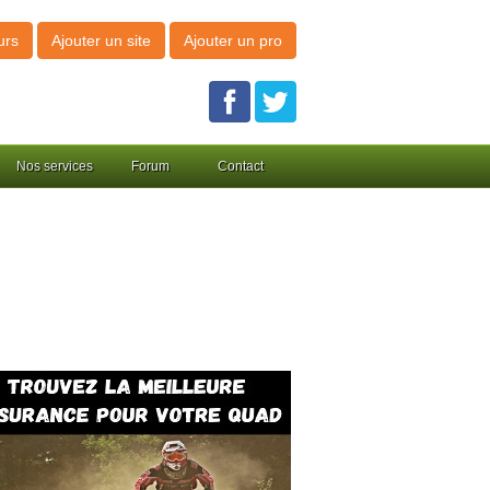
urs
Ajouter un site
Ajouter un pro
Nos services
Forum
Contact