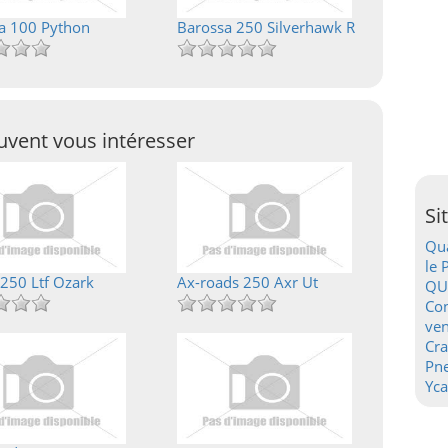
a 100 Python
Barossa 250 Silverhawk R
vent vous intéresser
Si
Qua
le 
 250 Ltf Ozark
Ax-roads 250 Axr Ut
QU
Con
ven
Cr
Pn
Yca