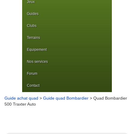
Jeux
Guides
Clubs
Terrains
Equipement
Nos services
Forum
Contact
Guide achat quad
>
Guide quad Bombardier
> Quad Bombardier
500 Traxter Auto