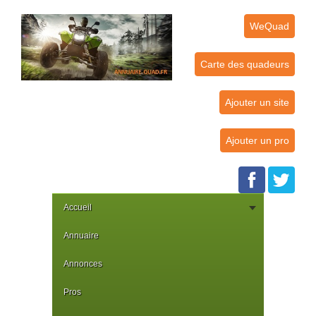
WeQuad
Carte des quadeurs
Ajouter un site
Ajouter un pro
Accueil
Annuaire
Annonces
Pros