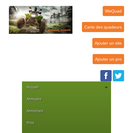
WeQuad
Carte des quadeurs
Ajouter un site
Ajouter un pro
Accueil
Annuaire
Annonces
Pros