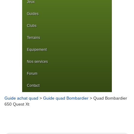
Jeux
Guides
Clubs
Terrains
Equipement
Nos services
Forum
Contact
Guide achat quad
>
Guide quad Bombardier
> Quad Bombardier
650 Quest Xt