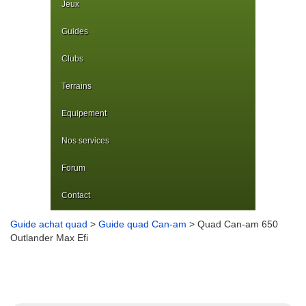
Jeux
Guides
Clubs
Terrains
Equipement
Nos services
Forum
Contact
Guide achat quad
>
Guide quad Can-am
> Quad Can-am 650
Outlander Max Efi