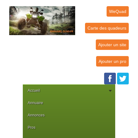
WeQuad
Carte des quadeurs
Ajouter un site
Ajouter un pro
Accueil
Annuaire
Annonces
Pros