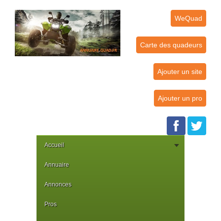
WeQuad
Carte des quadeurs
Ajouter un site
Ajouter un pro
Accueil
Annuaire
Annonces
Pros