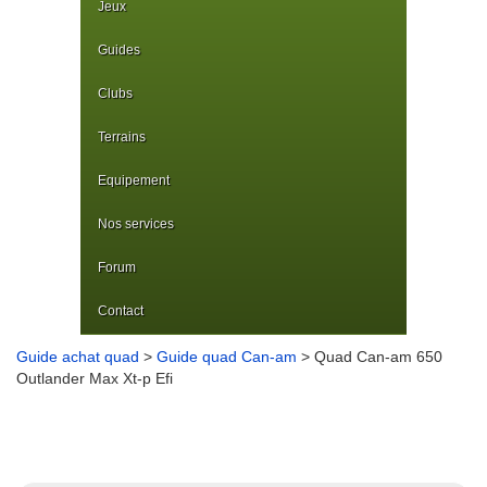
Jeux
Guides
Clubs
Terrains
Equipement
Nos services
Forum
Contact
Guide achat quad
>
Guide quad Can-am
> Quad Can-am 650
Outlander Max Xt-p Efi