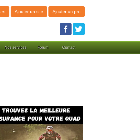
urs
Ajouter un site
Ajouter un pro
Nos services
Forum
Contact