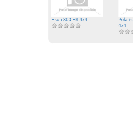
Hsun 800 H8 4x4
Polari
4x4