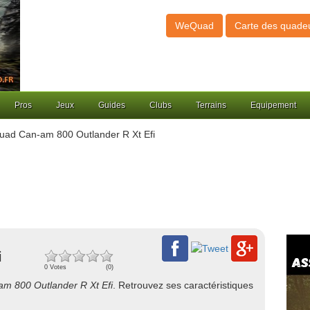
WeQuad
Carte des quade
Pros
Jeux
Guides
Clubs
Terrains
Equipement
ad Can-am 800 Outlander R Xt Efi
i
0 Votes
(0)
m 800 Outlander R Xt Efi
. Retrouvez ses caractéristiques