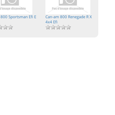
s 800 Sportsman Efi E
Can-am 800 Renegade R X
4x4 Efi