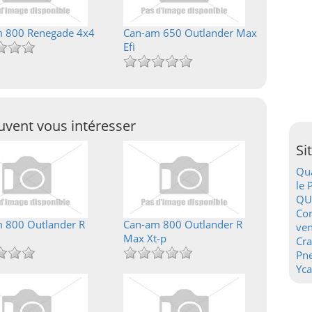
 800 Renegade 4x4
Can-am 650 Outlander Max
Efi
vent vous intéresser
Si
Qua
le 
QU
Con
 800 Outlander R
Can-am 800 Outlander R
ven
Max Xt-p
Cr
Pn
Yca