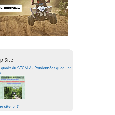
p Site
 quads du SEGALA - Randonnées quad Lot
)
re site ici ?