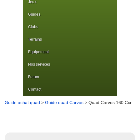
Jeux
Guides
Clubs
Terrains
Equipement
Nos services
Forum
Contact
Guide achat quad
>
Guide quad Carvos
> Quad Carvos 160 Cxr