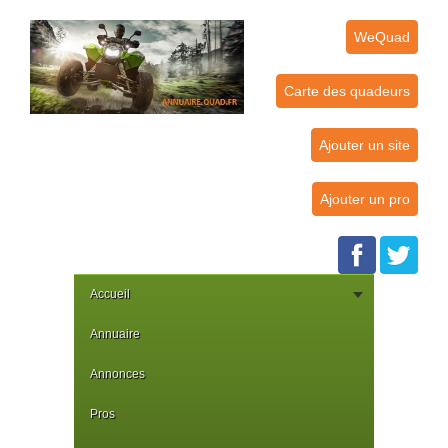
WeQuad
Carte des quadeurs
Ajouter un site
Ajouter un pro
Accueil
Annuaire
Annonces
Pros