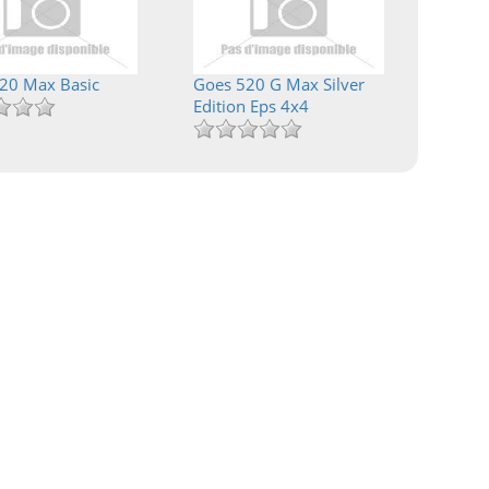
20 Max Basic
Goes 520 G Max Silver
Edition Eps 4x4