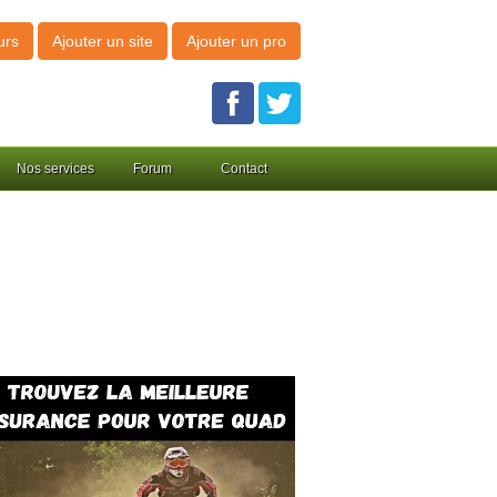
urs
Ajouter un site
Ajouter un pro
Nos services
Forum
Contact