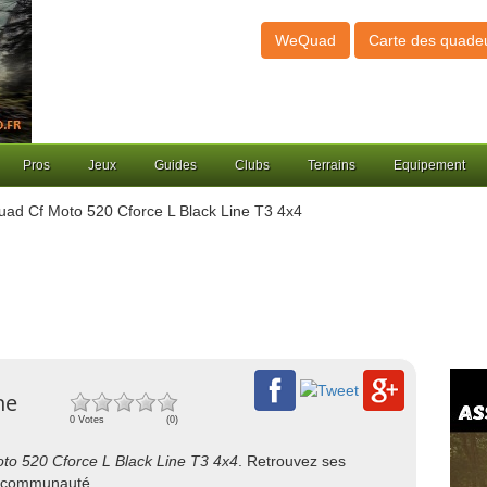
WeQuad
Carte des quade
Pros
Jeux
Guides
Clubs
Terrains
Equipement
ad Cf Moto 520 Cforce L Black Line T3 4x4
ne
0 Votes
(0)
to 520 Cforce L Black Line T3 4x4
. Retrouvez ses
re communauté.