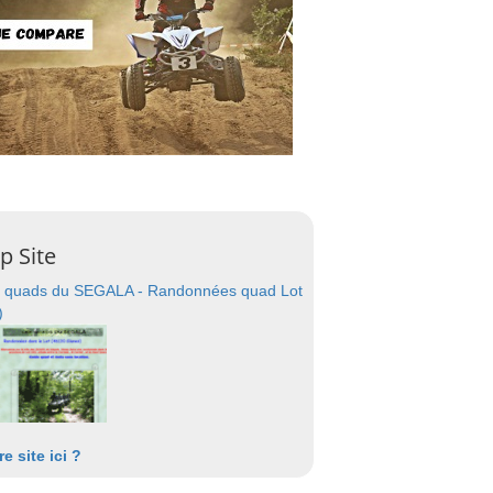
p Site
 quads du SEGALA - Randonnées quad Lot
)
re site ici ?