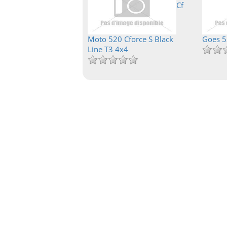
Cf
Moto 520 Cforce S Black
Goes 5
Line T3 4x4