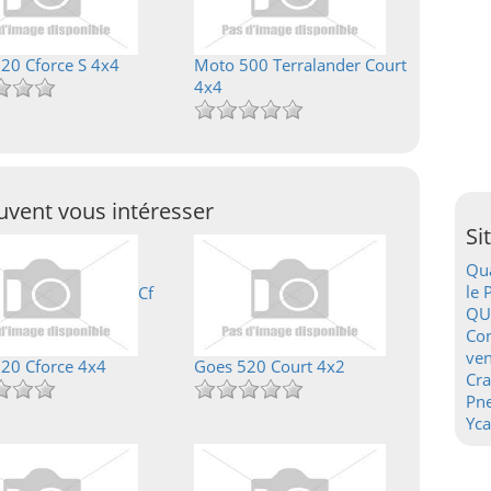
20 Cforce S 4x4
Moto 500 Terralander Court
4x4
vent vous intéresser
Si
Qua
le 
Cf
QU
Con
ven
20 Cforce 4x4
Goes 520 Court 4x2
Cr
Pn
Yca