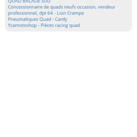
QUAD BALADE SUD
Concessionnaire de quads neufs occasion, vendeur
professionnel, dpt 64 - Lion Crampe
Pneumatiques Quad - Cardy
Ycamotoshop - Pièces racing quad