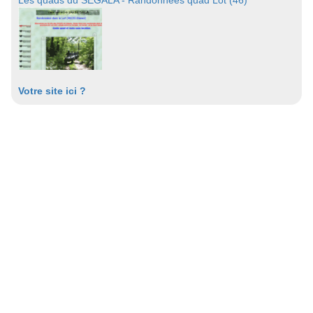
Les quads du SEGALA - Randonnées quad Lot (46)
Votre site ici ?