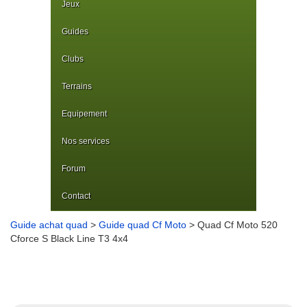
Jeux
Guides
Clubs
Terrains
Equipement
Nos services
Forum
Contact
Guide achat quad
>
Guide quad Cf Moto
> Quad Cf Moto 520
Cforce S Black Line T3 4x4