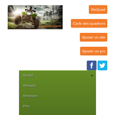
WeQuad
Carte des quadeurs
Ajouter un site
Ajouter un pro
Accueil
Annuaire
Annonces
Pros