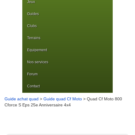
Jeux
Guides
Clubs
Terrains
Equipement
Nos services
Forum
Contact
Guide achat quad
>
Guide quad Cf Moto
> Quad Cf Moto 800
Cforce S Eps 25e Anniversaire 4x4