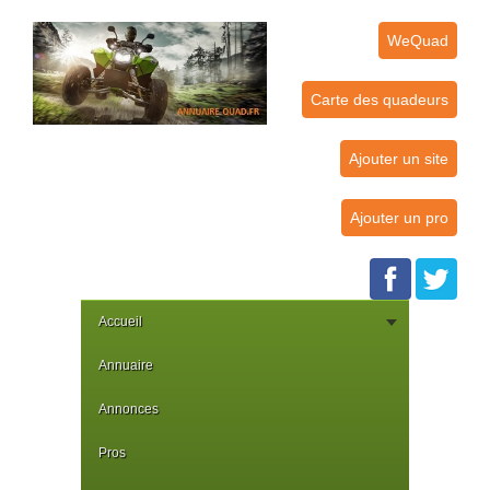
WeQuad
Carte des quadeurs
Ajouter un site
Ajouter un pro
Accueil
Annuaire
Annonces
Pros