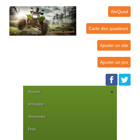
WeQuad
Carte des quadeurs
Ajouter un site
Ajouter un pro
Accueil
Annuaire
Annonces
Pros