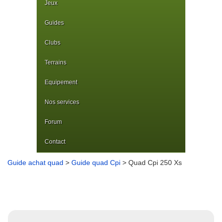
Jeux
Guides
Clubs
Terrains
Equipement
Nos services
Forum
Contact
Guide achat quad
>
Guide quad Cpi
> Quad Cpi 250 Xs