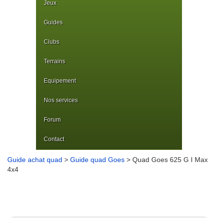
Jeux
Guides
Clubs
Terrains
Equipement
Nos services
Forum
Contact
Guide achat quad
>
Guide quad Goes
> Quad Goes 625 G I Max
4x4