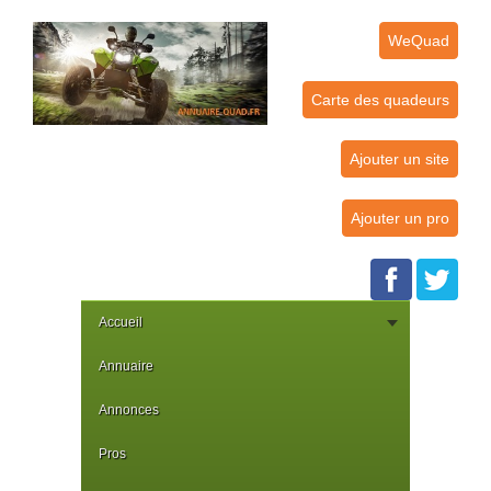
WeQuad
Carte des quadeurs
Ajouter un site
Ajouter un pro
Accueil
Annuaire
Annonces
Pros