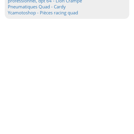
professionnel, dpt 64 - Lion Crampe
Pneumatiques Quad - Cardy
Ycamotoshop - Pièces racing quad