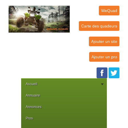
WeQuad
Carte des quadeurs
Ajouter un site
Ajouter un pro
Accueil
Annuaire
Annonces
Pros