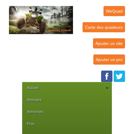
WeQuad
Carte des quadeurs
Ajouter un site
Ajouter un pro
Accueil
Annuaire
Annonces
Pros