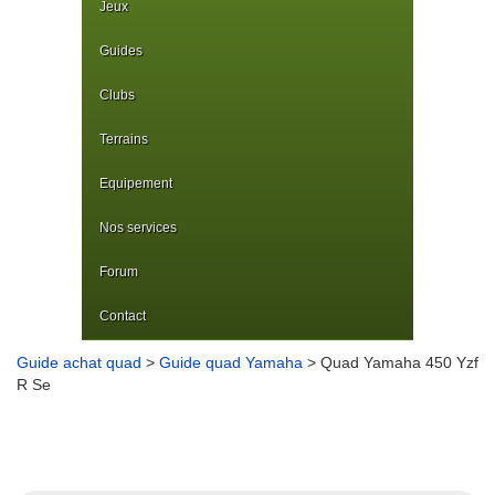
Jeux
Guides
Clubs
Terrains
Equipement
Nos services
Forum
Contact
Guide achat quad
>
Guide quad Yamaha
> Quad Yamaha 450 Yzf
R Se