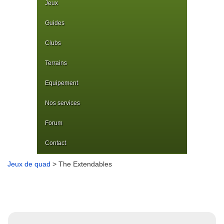
Jeux
Guides
Clubs
Terrains
Equipement
Nos services
Forum
Contact
Jeux de quad
> The Extendables