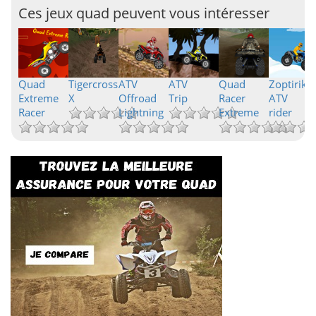
Ces jeux quad peuvent vous intéresser
Quad
Tigercross
ATV
ATV
Quad
Zoptirik
Extreme
X
Offroad
Trip
Racer
ATV
Racer
Lightning
Extreme
rider