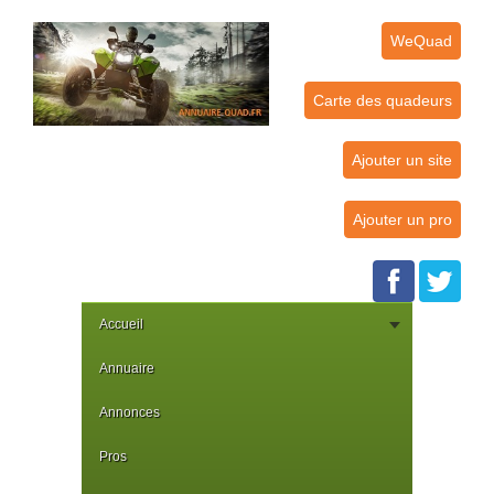
WeQuad
Carte des quadeurs
Ajouter un site
Ajouter un pro
Accueil
Annuaire
Annonces
Pros