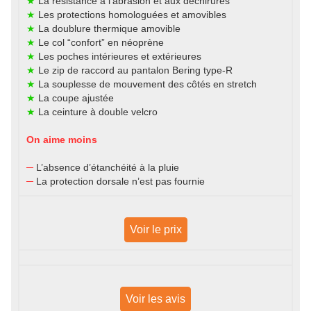
★
La résistance à l’abrasion et aux déchirures
★
Les protections homologuées et amovibles
★
La doublure thermique amovible
★
Le col “confort” en néoprène
★
Les poches intérieures et extérieures
★
Le zip de raccord au pantalon Bering type-R
★
La souplesse de mouvement des côtés en stretch
★
La coupe ajustée
★
La ceinture à double velcro
On aime moins
─
L’absence d’étanchéité à la pluie
─
La protection dorsale n’est pas fournie
Voir le prix
Voir les avis