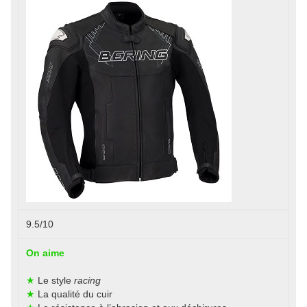
9.5/10
On aime
★
Le style
racing
★
La qualité du cuir