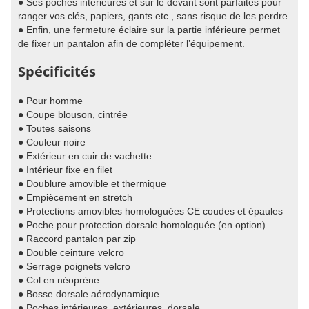
● Ses poches intérieures et sur le devant sont parfaites pour
ranger vos clés, papiers, gants etc., sans risque de les perdre
● Enfin, une fermeture éclaire sur la partie inférieure permet
de fixer un pantalon afin de compléter l’équipement.
Spécificités
● Pour homme
● Coupe blouson, cintrée
● Toutes saisons
● Couleur noire
● Extérieur en cuir de vachette
● Intérieur fixe en filet
● Doublure amovible et thermique
● Empiècement en stretch
● Protections amovibles homologuées CE coudes et épaules
● Poche pour protection dorsale homologuée (en option)
● Raccord pantalon par zip
● Double ceinture velcro
● Serrage poignets velcro
● Col en néoprène
● Bosse dorsale aérodynamique
● Poches intérieures, extérieures, dorsale