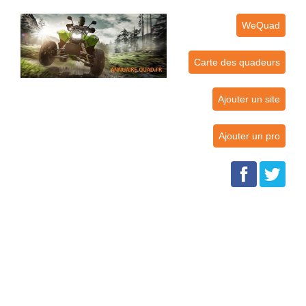
WeQuad
Carte des quadeurs
Ajouter un site
Ajouter un pro