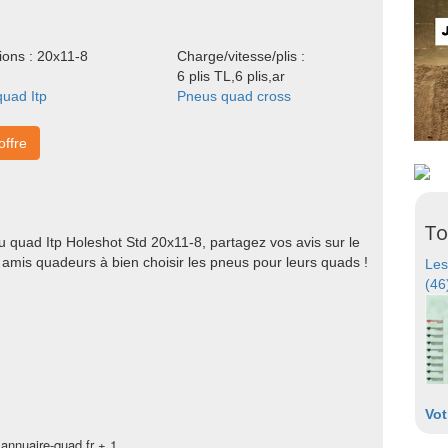
ons : 20x11-8
Charge/vitesse/plis :
6 plis TL,6 plis,ar
uad Itp
Pneus quad cross
'offre
To
 quad Itp Holeshot Std 20x11-8, partagez vos avis sur le
 amis quadeurs à bien choisir les pneus pour leurs quads !
Les
(46
Vot
annuaire-quad.fr + 1