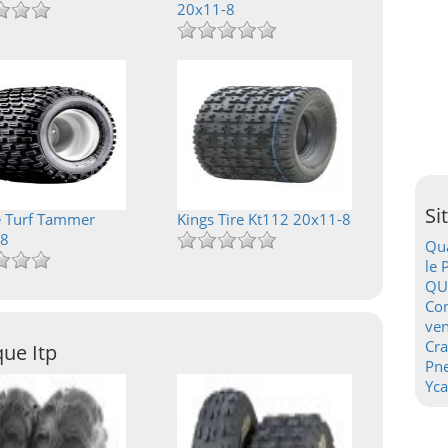
20x11-8
Si
le Turf Tammer
Kings Tire Kt112 20x11-8
-8
Qua
le 
QU
Con
ven
Cr
ue Itp
Pn
Yca