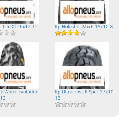
d Lite Xl 26x12-12
Itp Holeshot Mxr6 18x10-8
ck Water Evolution
Itp Ultracross R Spec 27x10-
-12
12