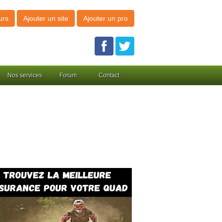
urs
Ajouter un site
Ajouter un pro
Nos services
Forum
Contact