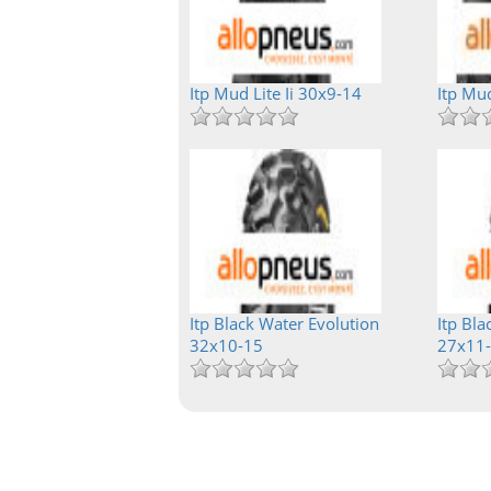
Itp Mud Lite Ii 30x9-14
Itp Mu
Itp Black Water Evolution
Itp Bla
32x10-15
27x11