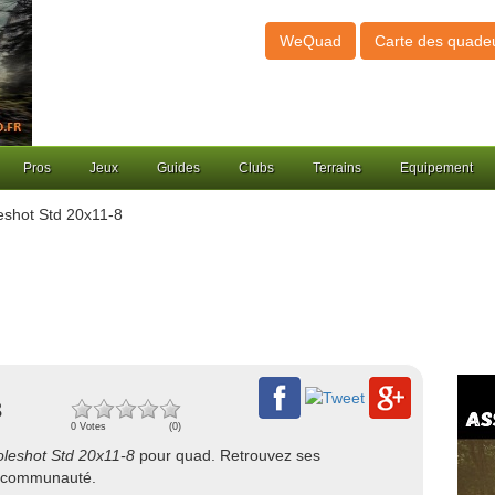
WeQuad
Carte des quade
Pros
Jeux
Guides
Clubs
Terrains
Equipement
eshot Std 20x11-8
8
0 Votes
(0)
oleshot Std 20x11-8
pour quad. Retrouvez ses
re communauté.