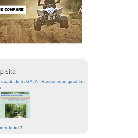
p Site
 quads du SEGALA - Randonnées quad Lot
)
re site ici ?