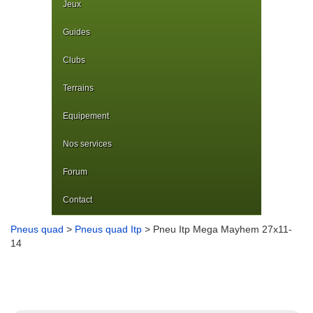
Jeux
Guides
Clubs
Terrains
Equipement
Nos services
Forum
Contact
Pneus quad
>
Pneus quad Itp
> Pneu Itp Mega Mayhem 27x11-
14