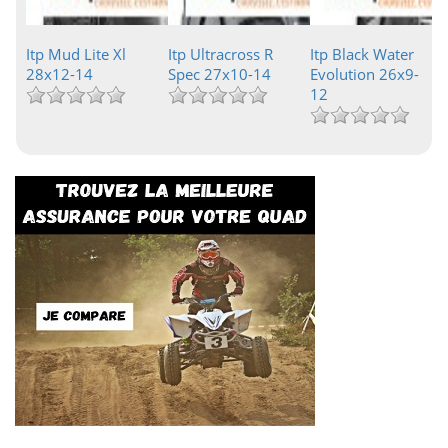
Itp Mud Lite Xl
Itp Ultracross R
Itp Black Water
28x12-14
Spec 27x10-14
Evolution 26x9-
12