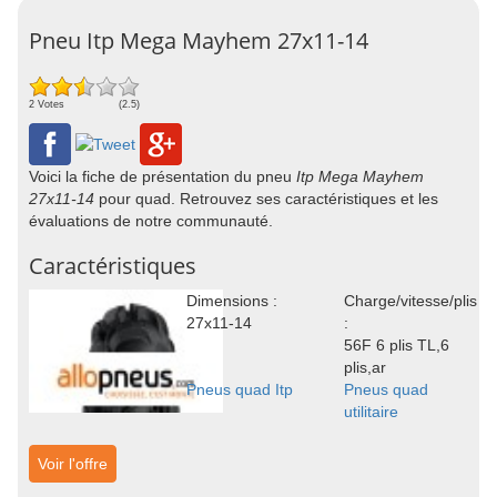
Pneu Itp Mega Mayhem 27x11-14
2 Votes
(2.5)
Voici la fiche de présentation du pneu
Itp Mega Mayhem
27x11-14
pour quad. Retrouvez ses caractéristiques et les
évaluations de notre communauté.
Caractéristiques
Dimensions :
Charge/vitesse/plis
27x11-14
:
56F 6 plis TL,6
plis,ar
Pneus quad Itp
Pneus quad
utilitaire
Voir l'offre