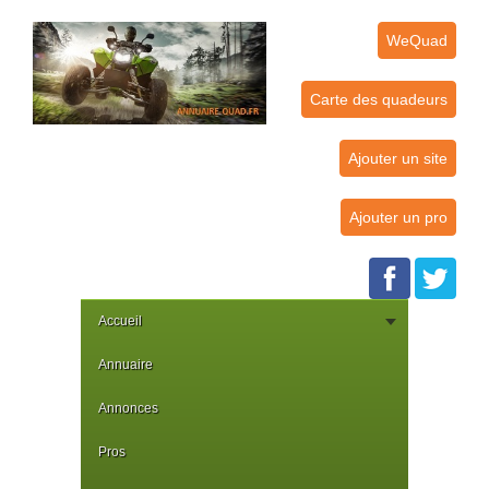
WeQuad
Carte des quadeurs
Ajouter un site
Ajouter un pro
Accueil
Annuaire
Annonces
Pros