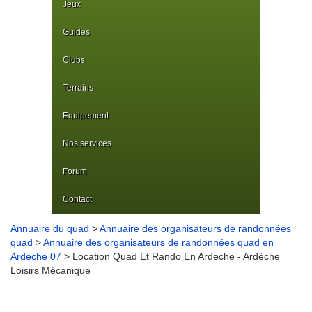
Jeux
Guides
Clubs
Terrains
Equipement
Nos services
Forum
Contact
Annuaire du quad
>
Annuaire des organisateurs de randonnées
quad
>
Annuaire des organisateurs de randonnées quad en
Ardèche 07
> Location Quad Et Rando En Ardeche - Ardèche
Loisirs Mécanique