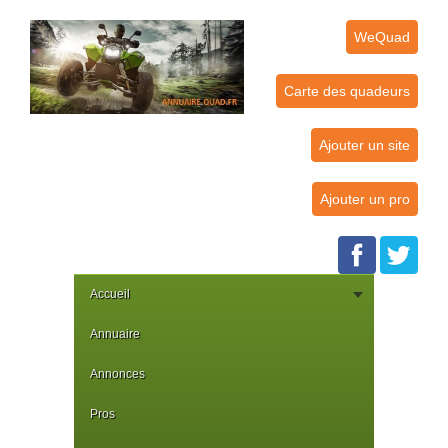
WeQuad
Carte des quadeurs
Ajouter un site
Ajouter un pro
Accueil
Annuaire
Annonces
Pros