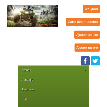
WeQuad
Carte des quadeurs
Ajouter un site
Ajouter un pro
Accueil
Annuaire
Annonces
Pros