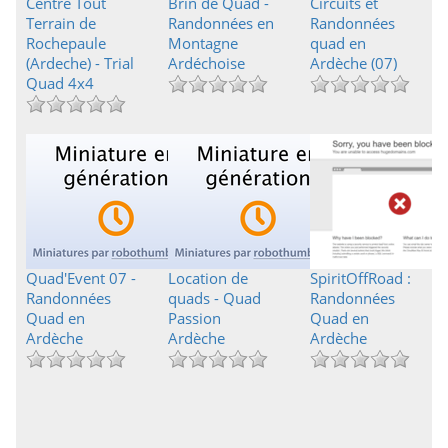
Centre Tout
Brin de Quad -
Circuits et
Terrain de
Randonnées en
Randonnées
Rochepaule
Montagne
quad en
(Ardeche) - Trial
Ardéchoise
Ardèche (07)
Quad 4x4
Quad'Event 07 -
Location de
SpiritOffRoad :
Randonnées
quads - Quad
Randonnées
Quad en
Passion
Quad en
Ardèche
Ardèche
Ardèche