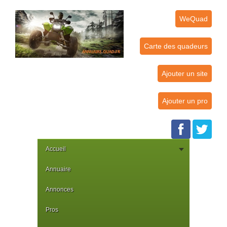
WeQuad
Carte des quadeurs
Ajouter un site
Ajouter un pro
Accueil
Annuaire
Annonces
Pros