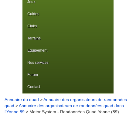
Jeux
Guides
Clubs
Terrains
Equipement
Nos services
Forum
Contact
Annuaire du quad
>
Annuaire des organisateurs de randonnées
quad
>
Annuaire des organisateurs de randonnées quad dans
l'Yonne 89
> Motor System - Randonnées Quad Yonne (89).