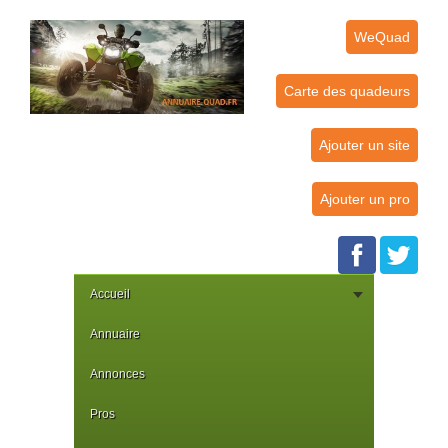
WeQuad
Carte des quadeurs
Ajouter un site
Ajouter un pro
Accueil
Annuaire
Annonces
Pros