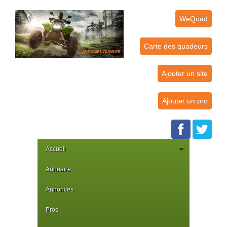
WeQuad
Carte des quadeurs
Ajouter un site
Ajouter un pro
Accueil
Annuaire
Annonces
Pros