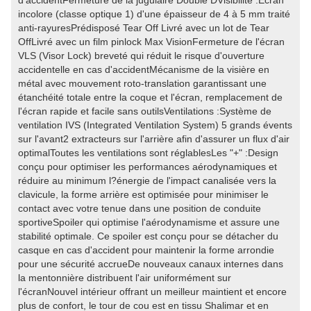
d'accidentFermeture de la jugulaire Double DVisibilité :Ecran
incolore (classe optique 1) d'une épaisseur de 4 à 5 mm traité
anti-rayuresPrédisposé Tear Off Livré avec un lot de Tear
OffLivré avec un film pinlock Max VisionFermeture de l'écran
VLS (Visor Lock) breveté qui réduit le risque d'ouverture
accidentelle en cas d'accidentMécanisme de la visière en
métal avec mouvement roto-translation garantissant une
étanchéité totale entre la coque et l'écran, remplacement de
l'écran rapide et facile sans outilsVentilations :Système de
ventilation IVS (Integrated Ventilation System) 5 grands évents
sur l'avant2 extracteurs sur l'arrière afin d'assurer un flux d'air
optimalToutes les ventilations sont réglablesLes "+" :Design
conçu pour optimiser les performances aérodynamiques et
réduire au minimum l?énergie de l'impact canalisée vers la
clavicule, la forme arrière est optimisée pour minimiser le
contact avec votre tenue dans une position de conduite
sportiveSpoiler qui optimise l'aérodynamisme et assure une
stabilité optimale. Ce spoiler est conçu pour se détacher du
casque en cas d'accident pour maintenir la forme arrondie
pour une sécurité accrueDe nouveaux canaux internes dans
la mentonnière distribuent l'air uniformément sur
l'écranNouvel intérieur offrant un meilleur maintient et encore
plus de confort, le tour de cou est en tissu Shalimar et en