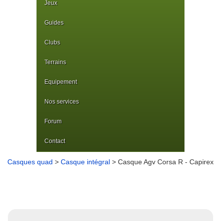
Jeux
Guides
Clubs
Terrains
Equipement
Nos services
Forum
Contact
Casques quad
>
Casque intégral
> Casque Agv Corsa R - Capirex