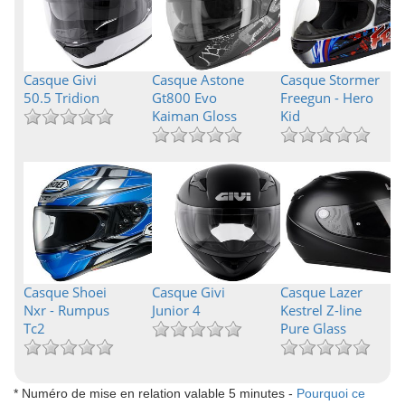
Casque Givi
Casque Astone
Casque Stormer
50.5 Tridion
Gt800 Evo
Freegun - Hero
Kaiman Gloss
Kid
Casque Shoei
Casque Givi
Casque Lazer
Nxr - Rumpus
Junior 4
Kestrel Z-line
Tc2
Pure Glass
* Numéro de mise en relation valable 5 minutes -
Pourquoi ce