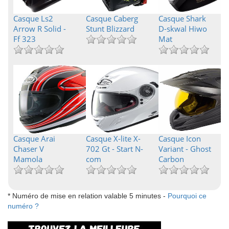
Casque Ls2
Casque Caberg
Casque Shark
Arrow R Solid -
Stunt Blizzard
D-skwal Hiwo
Ff 323
Mat
Casque Arai
Casque X-lite X-
Casque Icon
Chaser V
702 Gt - Start N-
Variant - Ghost
Mamola
com
Carbon
* Numéro de mise en relation valable 5 minutes -
Pourquoi ce
numéro ?