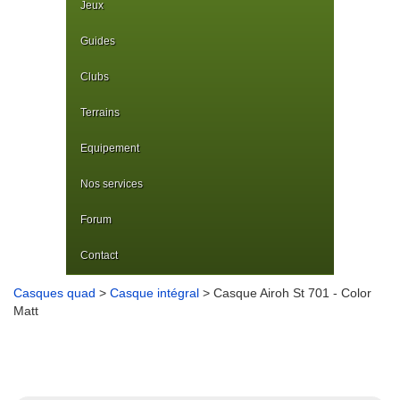
Jeux
Guides
Clubs
Terrains
Equipement
Nos services
Forum
Contact
Casques quad
>
Casque intégral
> Casque Airoh St 701 - Color
Matt