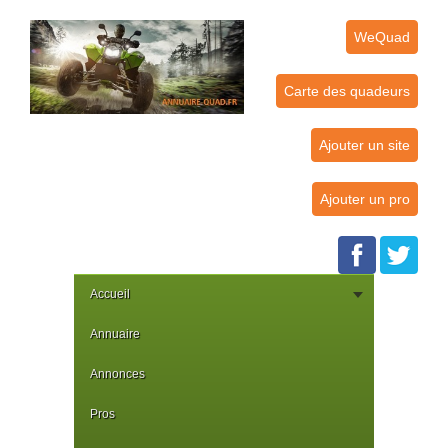
WeQuad
Carte des quadeurs
Ajouter un site
Ajouter un pro
Accueil
Annuaire
Annonces
Pros