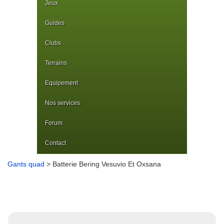
Jeux
Guides
Clubs
Terrains
Equipement
Nos services
Forum
Contact
Gants quad
> Batterie Bering Vesuvio Et Oxsana