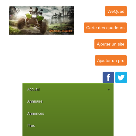
WeQuad
Carte des quadeurs
Ajouter un site
Ajouter un pro
Accueil
Annuaire
Annonces
Pros