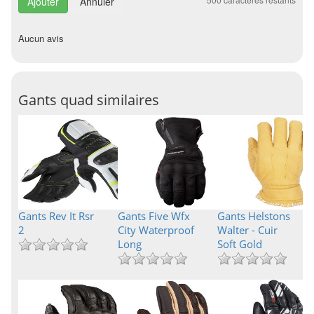
Annuler
Aucun avis
Gants quad similaires
Gants Rev It Rsr
Gants Five Wfx
Gants Helstons
2
City Waterproof
Walter - Cuir
Long
Soft Gold