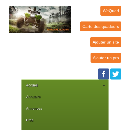
WeQuad
Carte des quadeurs
Ajouter un site
Ajouter un pro
Accueil
Annuaire
Annonces
Pros