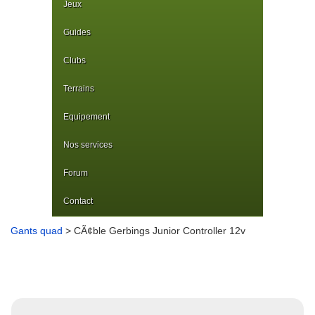
Jeux
Guides
Clubs
Terrains
Equipement
Nos services
Forum
Contact
Gants quad
> CÃ¢ble Gerbings Junior Controller 12v