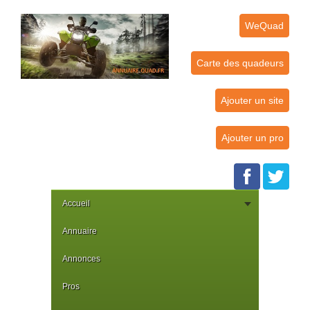
WeQuad
Carte des quadeurs
Ajouter un site
Ajouter un pro
Accueil
Annuaire
Annonces
Pros