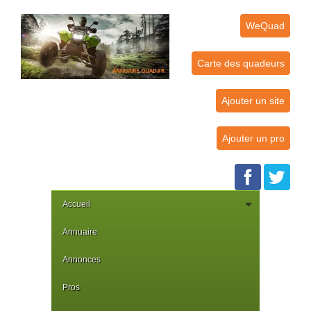
WeQuad
Carte des quadeurs
Ajouter un site
Ajouter un pro
Accueil
Annuaire
Annonces
Pros