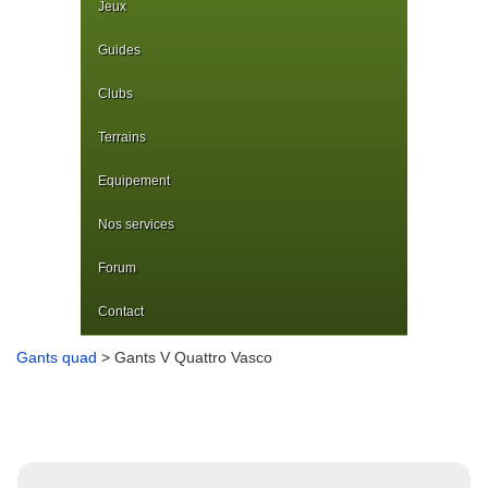
Jeux
Guides
Clubs
Terrains
Equipement
Nos services
Forum
Contact
Gants quad
> Gants V Quattro Vasco