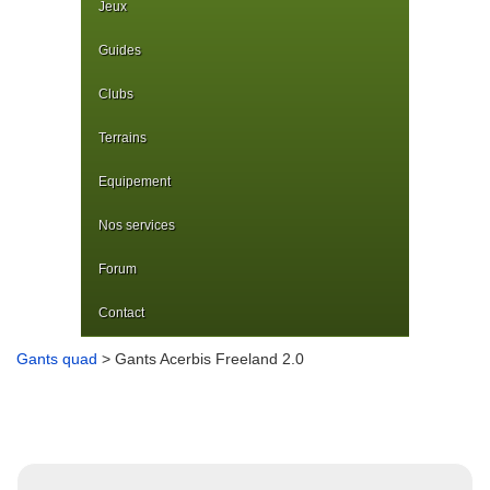
Jeux
Guides
Clubs
Terrains
Equipement
Nos services
Forum
Contact
Gants quad
> Gants Acerbis Freeland 2.0