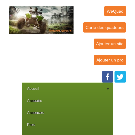
WeQuad
Carte des quadeurs
Ajouter un site
Ajouter un pro
Accueil
Annuaire
Annonces
Pros