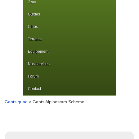
Jeux
Guides
Clubs
Terrains
Equipement
Nos services
Forum
Contact
Gants quad
> Gants Alpinestars Scheme