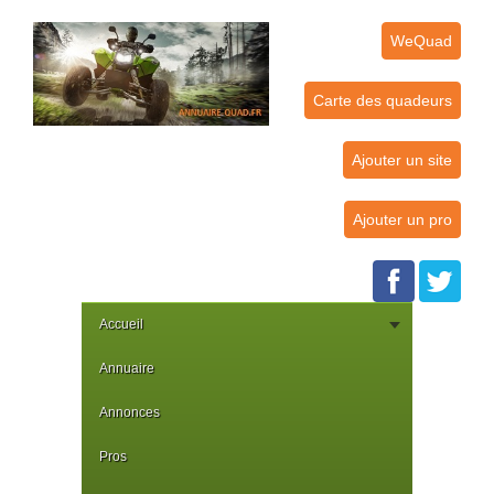
WeQuad
Carte des quadeurs
Ajouter un site
Ajouter un pro
Accueil
Annuaire
Annonces
Pros