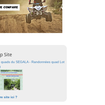
p Site
 quads du SEGALA - Randonnées quad Lot
)
re site ici ?