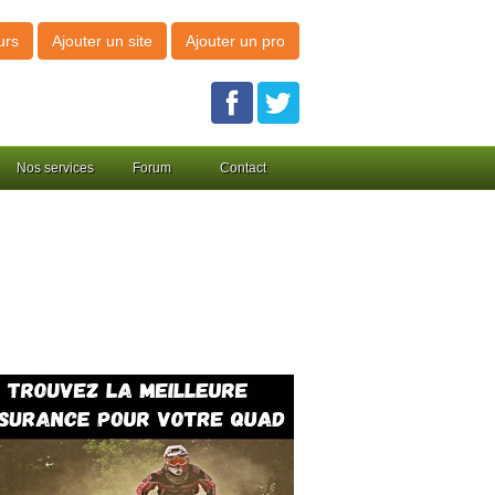
urs
Ajouter un site
Ajouter un pro
Nos services
Forum
Contact