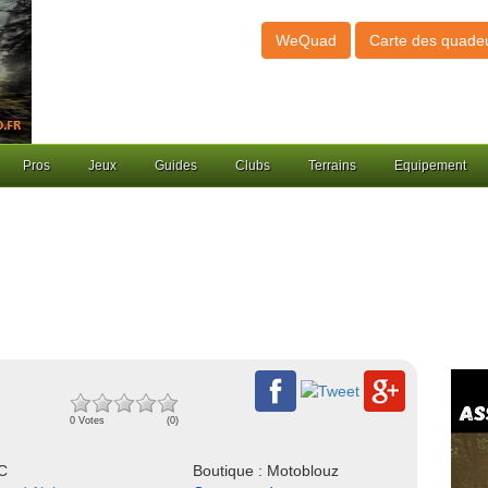
WeQuad
Carte des quade
Pros
Jeux
Guides
Clubs
Terrains
Equipement
0 Votes
(0)
NC
Boutique : Motoblouz