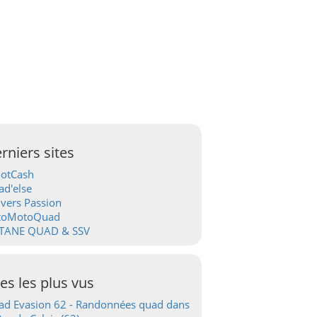
rniers sites
ootCash
d'else
vers Passion
toMotoQuad
TANE QUAD & SSV
tes les plus vus
d Evasion 62 - Randonnées quad dans