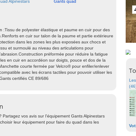
uad Alpinestars
Gants quad
 :Tissu de polyester élastique et paume en cuir pour des
.Renforts en cuir sur talon de la paume et partie extérieure
tection dans les zones les plus exposées aux chocs et
 tissu et surmoulé au niveau des articulations pour
l'abrasion.Construction préformée pour réduire la fatigue
es en cuir en accordéon sur doigts, pouce et dos de la
Manchette courte fermée par Velcro® pour enfiler/enlever
To
ompatible avec les écrans tactiles pour pouvoir utiliser les
ants certifiés CE 89/686
Les
(46
en
? Partagez vos avis sur l'équipement Gants Alpinestars
hoisir leur équipement pour faire du quad dans les
Vot