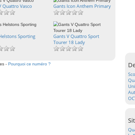
V Quattro Vasco
Gants Icon Anthem Primary
Helstons Sporting
Gants V Quattro Sport
Tourer 18 Lady
De
tes -
Pourquoi ce numéro ?
Sc
Qua
Uni
Au
OC
Si
Qua