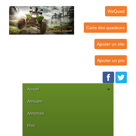
WeQuad
Carte des quadeurs
Ajouter un site
Ajouter un pro
Accueil
Annuaire
Annonces
Pros