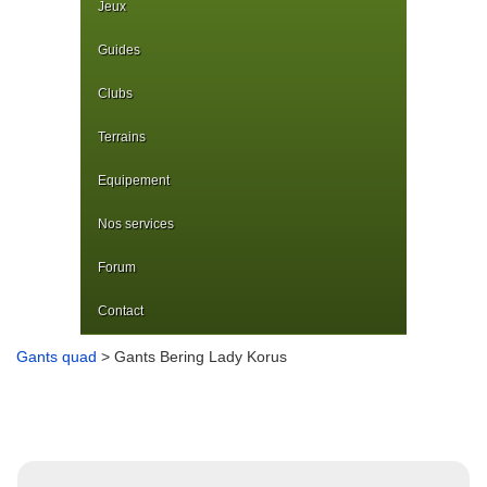
Jeux
Guides
Clubs
Terrains
Equipement
Nos services
Forum
Contact
Gants quad
> Gants Bering Lady Korus