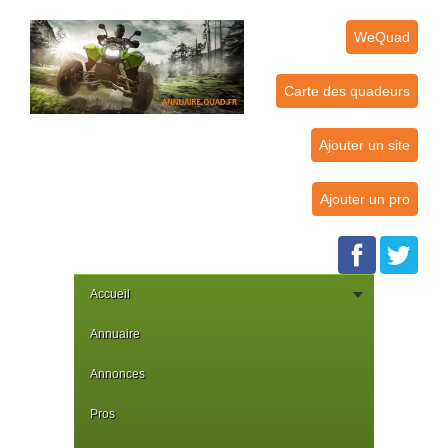
WeQuad
Carte des quadeurs
Ajouter un site
Ajouter un pro
Accueil
Annuaire
Annonces
Pros