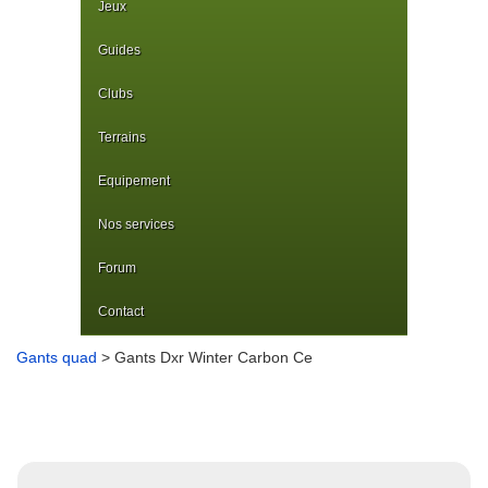
Jeux
Guides
Clubs
Terrains
Equipement
Nos services
Forum
Contact
Gants quad
> Gants Dxr Winter Carbon Ce