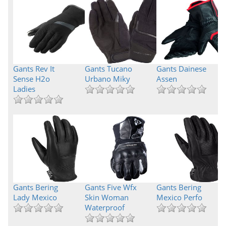
Gants Rev It
Gants Tucano
Gants Dainese
Sense H2o
Urbano Miky
Assen
Ladies
Gants Bering
Gants Five Wfx
Gants Bering
Lady Mexico
Skin Woman
Mexico Perfo
Waterproof