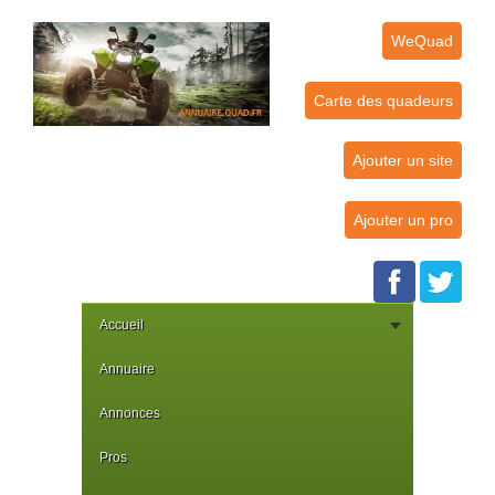
WeQuad
Carte des quadeurs
Ajouter un site
Ajouter un pro
Accueil
Annuaire
Annonces
Pros