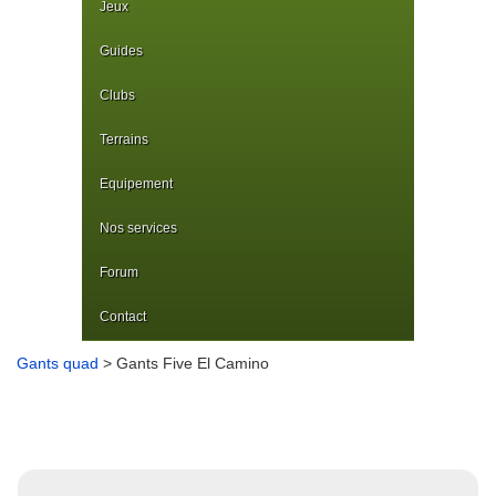
Jeux
Guides
Clubs
Terrains
Equipement
Nos services
Forum
Contact
Gants quad
> Gants Five El Camino