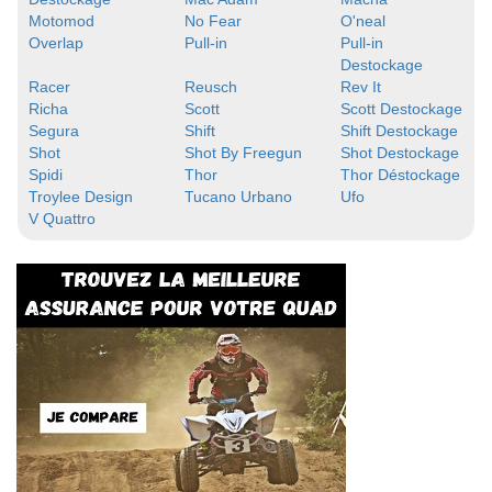
Motomod
No Fear
O'neal
Overlap
Pull-in
Pull-in
Destockage
Racer
Reusch
Rev It
Richa
Scott
Scott Destockage
Segura
Shift
Shift Destockage
Shot
Shot By Freegun
Shot Destockage
Spidi
Thor
Thor Déstockage
Troylee Design
Tucano Urbano
Ufo
V Quattro