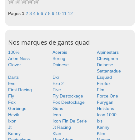
Pages
1
2
3
4
5
6
7
8
9
10
11
12
Nos marques de gants quad
100%
Acerbis
Alpinestars
Arlen Ness
Bering
Chevignon
Clover
Dainese
Dainese
Settantadue
Darts
Dxr
Esquad
Evs
Exo 2
Firefox
First Racing
Five
Flm
Fly
Fly Destockage
Force One
Fox
Fox Destockage
Furygan
Gerbings
Guns
Helstons
Hevik
Icon
Icon 1000
Ixon
Ixon Fin De Serie
Ixs
Jt
Jt Racing
Kenny
Kenny
Klan
Klim
Destockage
Mac Adam
Macna