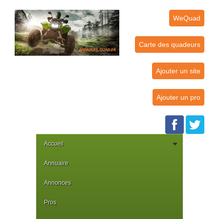
WeQuad
Carte des quadeurs
Ajouter un site
Ajouter un pro
Accueil
Annuaire
Annonces
Pros