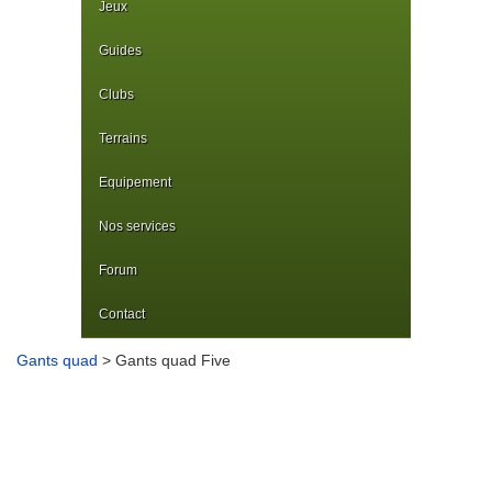
Jeux
Guides
Clubs
Terrains
Equipement
Nos services
Forum
Contact
Gants quad
> Gants quad Five