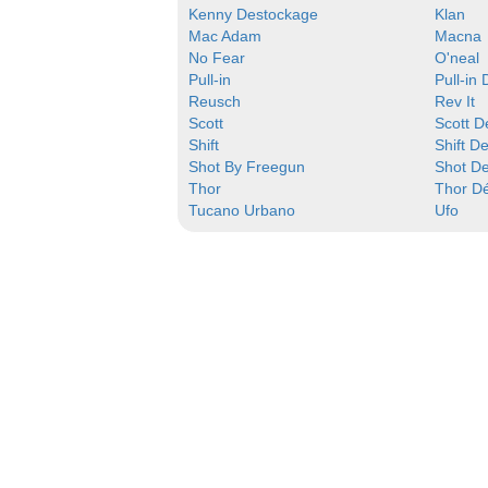
Kenny Destockage
Klan
Mac Adam
Macna
No Fear
O'neal
Pull-in
Pull-in
Reusch
Rev It
Scott
Scott D
Shift
Shift D
Shot By Freegun
Shot D
Thor
Thor D
Tucano Urbano
Ufo