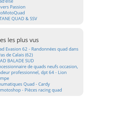
d'else
vers Passion
toMotoQuad
TANE QUAD & SSV
tes les plus vus
d Evasion 62 - Randonnées quad dans
Pas de Calais (62)
AD BALADE SUD
cessionnaire de quads neufs occasion,
deur professionnel, dpt 64 - Lion
ampe
eumatiques Quad - Cardy
motoshop - Pièces racing quad