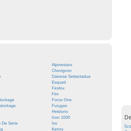
Alpinestars
Chevignon
e
Dainese Settantadue
Esquad
Firefox
Flm
tockage
Force One
stockage
Furygan
Helstons
De
Icon 1000
n De Serie
Ixs
Sc
ng
Kenny