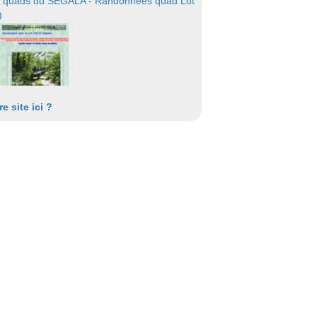
 quads du SEGALA - Randonnées quad Lot
)
re site ici ?