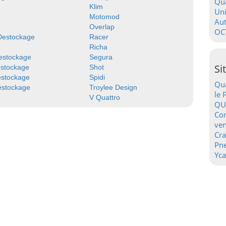
Qua
Klim
Uni
Motomod
Au
Overlap
OC
 Destockage
Racer
Richa
estockage
Segura
Si
estockage
Shot
estockage
Spidi
Qua
éstockage
Troylee Design
le 
V Quattro
QU
Con
ven
Cr
Pn
Yca