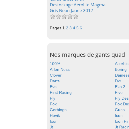
Destockage Aerolite Magma
Gris Neon Jaune 2017
Pages
1
2
3
4
5
6
Nos marques de gants quad
100%
Acerbis
Arlen Ness
Bering
Clover
Daines
Darts
Dxr
Evs
Exo 2
First Racing
Five
Fly
Fly Des
Fox
Fox De
Gerbings
Guns
Hevik
Icon
Ixon
Ixon Fi
Jt
Jt Raci