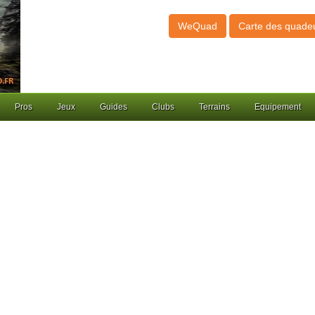
WeQuad
Carte des quade
Pros
Jeux
Guides
Clubs
Terrains
Equipement