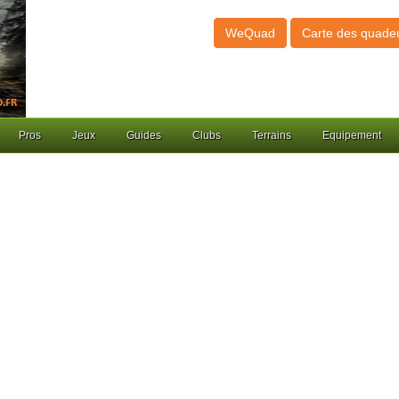
WeQuad
Carte des quade
Pros
Jeux
Guides
Clubs
Terrains
Equipement