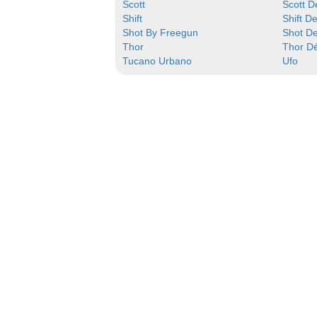
Scott
Scott D
Shift
Shift D
Shot By Freegun
Shot D
Thor
Thor D
Tucano Urbano
Ufo