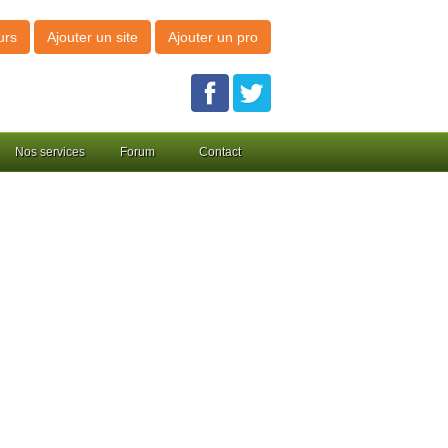
urs
Ajouter un site
Ajouter un pro
Nos services
Forum
Contact