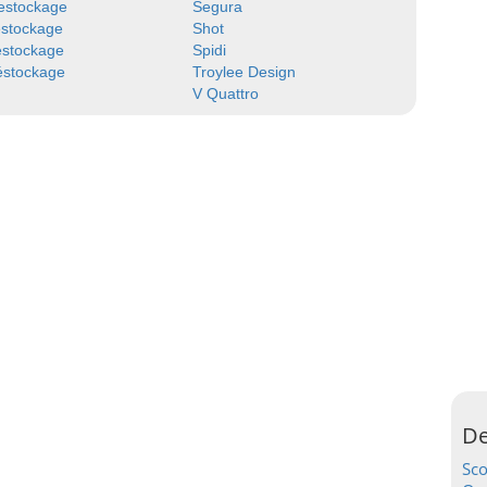
estockage
Segura
estockage
Shot
estockage
Spidi
éstockage
Troylee Design
V Quattro
De
Sc