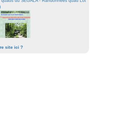
 quads du SEGALA - Randonnées quad Lot
)
re site ici ?