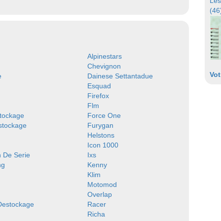
Les
(46
Alpinestars
Chevignon
Vot
e
Dainese Settantadue
Esquad
Firefox
Flm
tockage
Force One
stockage
Furygan
Helstons
Icon 1000
n De Serie
Ixs
ng
Kenny
Klim
Motomod
Overlap
 Destockage
Racer
Richa