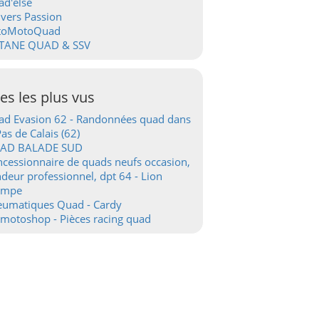
d'else
vers Passion
toMotoQuad
TANE QUAD & SSV
tes les plus vus
d Evasion 62 - Randonnées quad dans
Pas de Calais (62)
AD BALADE SUD
cessionnaire de quads neufs occasion,
deur professionnel, dpt 64 - Lion
ampe
eumatiques Quad - Cardy
motoshop - Pièces racing quad