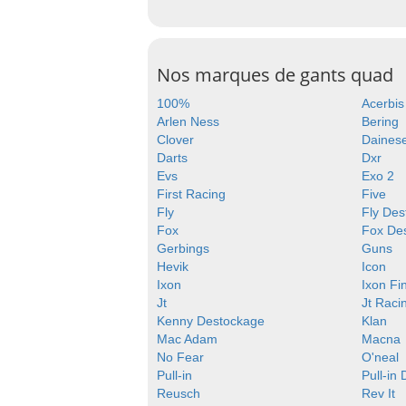
Nos marques de gants quad
100%
Acerbis
Arlen Ness
Bering
Clover
Daines
Darts
Dxr
Evs
Exo 2
First Racing
Five
Fly
Fly Des
Fox
Fox De
Gerbings
Guns
Hevik
Icon
Ixon
Ixon Fi
Jt
Jt Raci
Kenny Destockage
Klan
Mac Adam
Macna
No Fear
O'neal
Pull-in
Pull-in
Reusch
Rev It