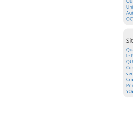
Qua
Uni
Au
OC
Si
Qua
le 
QU
Con
ven
Cr
Pn
Yca