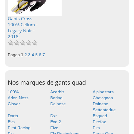
Gants Cross
100% Celium -
Legacy Noir -
2018
Pages
1
2
3
4
5
6
7
Nos marques de gants quad
100%
Acerbis
Alpinestars
Arlen Ness
Bering
Chevignon
Clover
Dainese
Dainese
Settantadue
Darts
Dxr
Esquad
Evs
Exo 2
Firefox
First Racing
Five
Flm
Fly
Fly Destockage
Force One