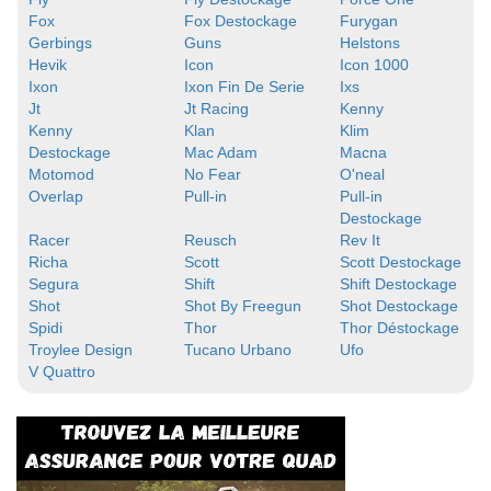
Fox
Fox Destockage
Furygan
Gerbings
Guns
Helstons
Hevik
Icon
Icon 1000
Ixon
Ixon Fin De Serie
Ixs
Jt
Jt Racing
Kenny
Kenny
Klan
Klim
Destockage
Mac Adam
Macna
Motomod
No Fear
O'neal
Overlap
Pull-in
Pull-in
Destockage
Racer
Reusch
Rev It
Richa
Scott
Scott Destockage
Segura
Shift
Shift Destockage
Shot
Shot By Freegun
Shot Destockage
Spidi
Thor
Thor Déstockage
Troylee Design
Tucano Urbano
Ufo
V Quattro