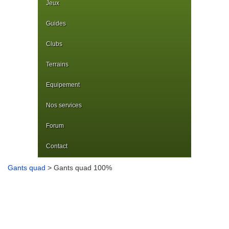
Jeux
Guides
Clubs
Terrains
Equipement
Nos services
Forum
Contact
Gants quad
> Gants quad 100%