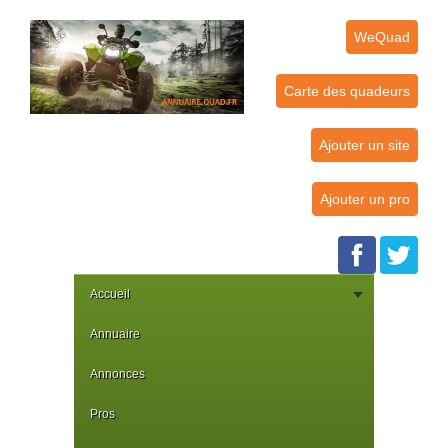
WeQuad
Carte des quadeurs
Ajouter un site
Ajouter un pro
Accueil
Annuaire
Annonces
Pros