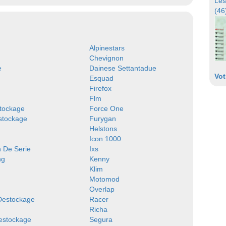
Les
(46
Alpinestars
Chevignon
e
Dainese Settantadue
Vot
Esquad
Firefox
Flm
tockage
Force One
stockage
Furygan
Helstons
Icon 1000
n De Serie
Ixs
ng
Kenny
Klim
Motomod
Overlap
 Destockage
Racer
Richa
estockage
Segura