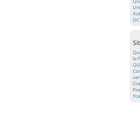
Qua
Uni
Au
OC
Si
Qua
le 
QU
Con
ven
Cr
Pn
Yca