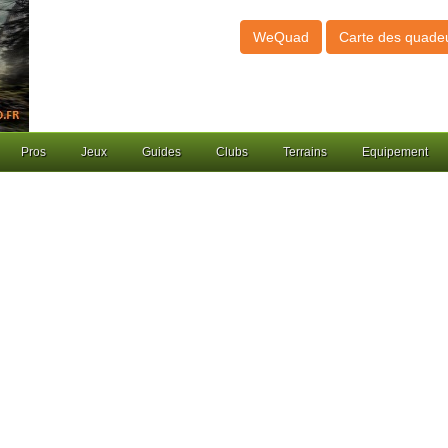
WeQuad
Carte des quade
Pros
Jeux
Guides
Clubs
Terrains
Equipement