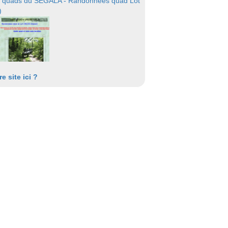
 quads du SEGALA - Randonnées quad Lot
)
re site ici ?