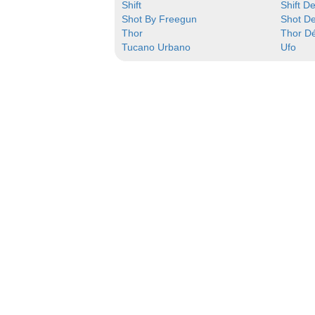
Shift
Shift D
Shot By Freegun
Shot D
Thor
Thor D
Tucano Urbano
Ufo