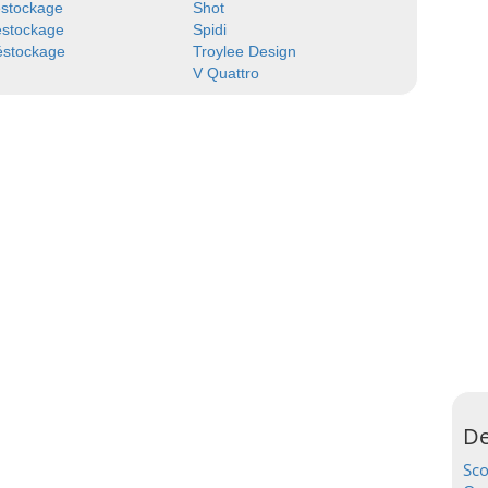
estockage
Shot
estockage
Spidi
éstockage
Troylee Design
V Quattro
De
Sc