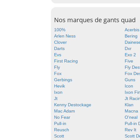
Nos marques de gants quad
100%
Acerbis
Arlen Ness
Bering
Clover
Daines
Darts
Dxr
Evs
Exo 2
First Racing
Five
Fly
Fly Des
Fox
Fox De
Gerbings
Guns
Hevik
Icon
Ixon
Ixon Fi
Jt
Jt Raci
Kenny Destockage
Klan
Mac Adam
Macna
No Fear
O'neal
Pull-in
Pull-in
Reusch
Rev It
Scott
Scott D