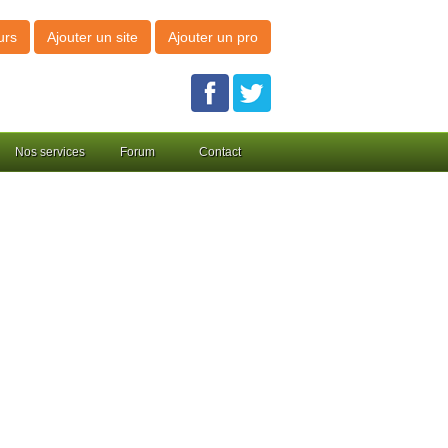
urs
Ajouter un site
Ajouter un pro
Nos services
Forum
Contact