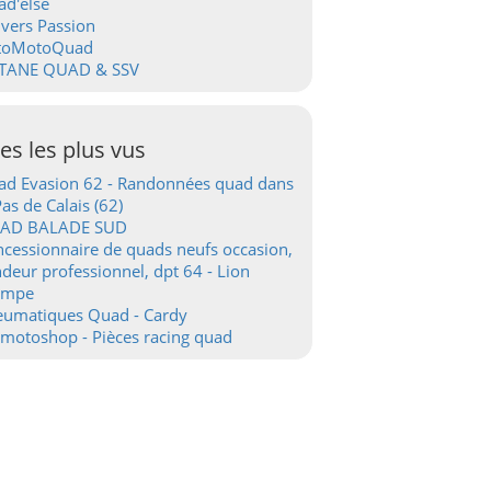
d'else
vers Passion
toMotoQuad
TANE QUAD & SSV
tes les plus vus
d Evasion 62 - Randonnées quad dans
Pas de Calais (62)
AD BALADE SUD
cessionnaire de quads neufs occasion,
deur professionnel, dpt 64 - Lion
ampe
eumatiques Quad - Cardy
motoshop - Pièces racing quad