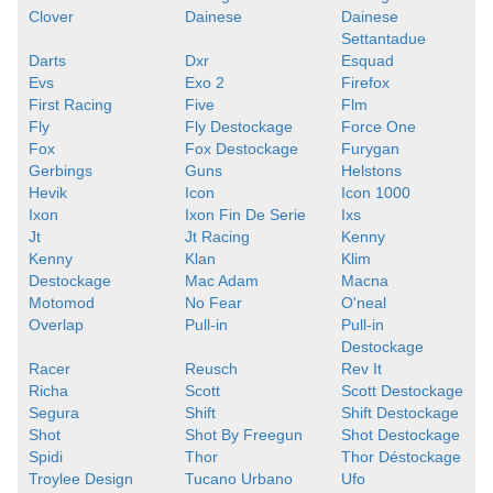
Clover
Dainese
Dainese
Settantadue
Darts
Dxr
Esquad
Evs
Exo 2
Firefox
First Racing
Five
Flm
Fly
Fly Destockage
Force One
Fox
Fox Destockage
Furygan
Gerbings
Guns
Helstons
Hevik
Icon
Icon 1000
Ixon
Ixon Fin De Serie
Ixs
Jt
Jt Racing
Kenny
Kenny
Klan
Klim
Destockage
Mac Adam
Macna
Motomod
No Fear
O'neal
Overlap
Pull-in
Pull-in
Destockage
Racer
Reusch
Rev It
Richa
Scott
Scott Destockage
Segura
Shift
Shift Destockage
Shot
Shot By Freegun
Shot Destockage
Spidi
Thor
Thor Déstockage
Troylee Design
Tucano Urbano
Ufo