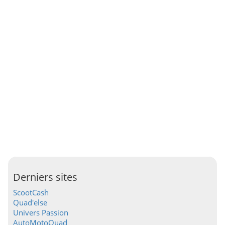
Derniers sites
ScootCash
Quad'else
Univers Passion
AutoMotoQuad