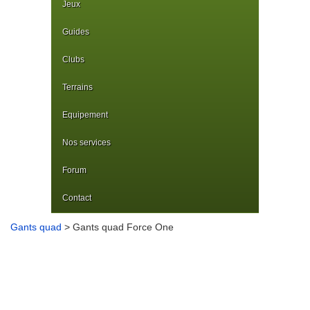
Jeux
Guides
Clubs
Terrains
Equipement
Nos services
Forum
Contact
Gants quad
> Gants quad Force One