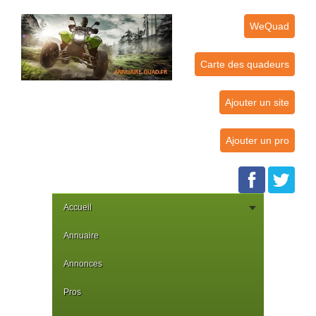
WeQuad
Carte des quadeurs
Ajouter un site
Ajouter un pro
Accueil
Annuaire
Annonces
Pros