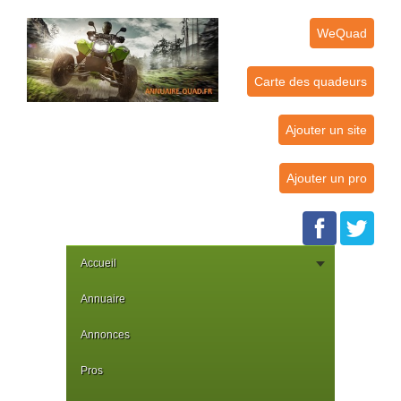
WeQuad
Carte des quadeurs
Ajouter un site
Ajouter un pro
Accueil
Annuaire
Annonces
Pros