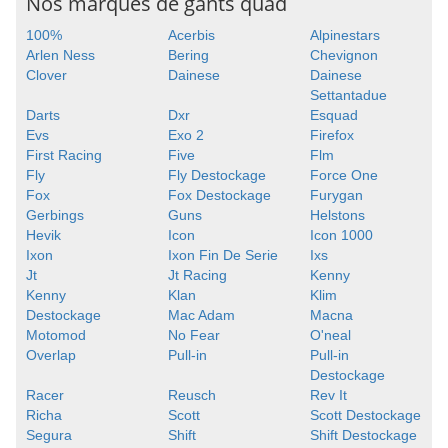
Nos marques de gants quad
100%
Acerbis
Alpinestars
Arlen Ness
Bering
Chevignon
Clover
Dainese
Dainese
Settantadue
Darts
Dxr
Esquad
Evs
Exo 2
Firefox
First Racing
Five
Flm
Fly
Fly Destockage
Force One
Fox
Fox Destockage
Furygan
Gerbings
Guns
Helstons
Hevik
Icon
Icon 1000
Ixon
Ixon Fin De Serie
Ixs
Jt
Jt Racing
Kenny
Kenny
Klan
Klim
Destockage
Mac Adam
Macna
Motomod
No Fear
O'neal
Overlap
Pull-in
Pull-in
Destockage
Racer
Reusch
Rev It
Richa
Scott
Scott Destockage
Segura
Shift
Shift Destockage