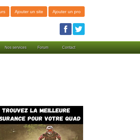
urs
Ajouter un site
Ajouter un pro
Nos services
Forum
Contact