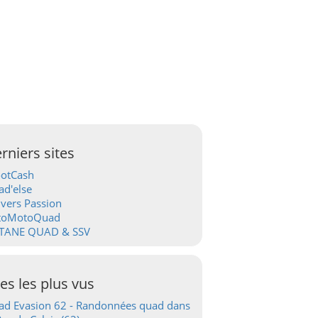
rniers sites
ootCash
d'else
vers Passion
toMotoQuad
TANE QUAD & SSV
tes les plus vus
d Evasion 62 - Randonnées quad dans