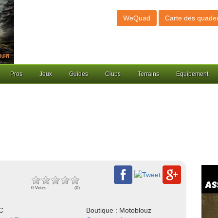
WeQuad
Carte des quade
Pros
Jeux
Guides
Clubs
Terrains
Equipement
0 Votes
(0)
NC
Boutique : Motoblouz