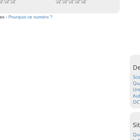
tes -
Pourquoi ce numéro ?
De
Sc
Qua
Uni
Au
OC
Si
Qua