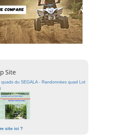
p Site
 quads du SEGALA - Randonnées quad Lot
)
re site ici ?