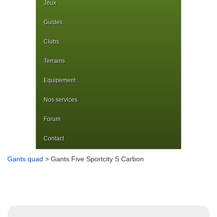
Jeux
Guides
Clubs
Terrains
Equipement
Nos services
Forum
Contact
Gants quad
> Gants Five Sportcity S Carbon