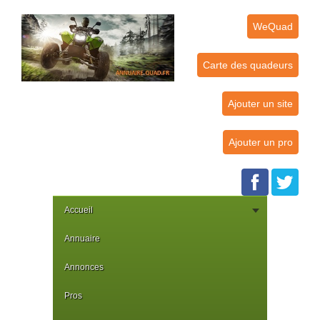
WeQuad
Carte des quadeurs
Ajouter un site
Ajouter un pro
Accueil
Annuaire
Annonces
Pros