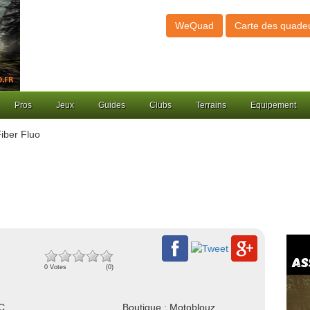
WeQuad
Carte des quade
Pros
Jeux
Guides
Clubs
Terrains
Equipement
iber Fluo
0 Votes
(0)
NC
Boutique : Motoblouz