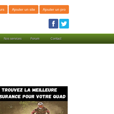
urs
Ajouter un site
Ajouter un pro
Nos services
Forum
Contact