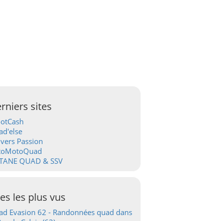
rniers sites
ootCash
d'else
vers Passion
toMotoQuad
TANE QUAD & SSV
tes les plus vus
d Evasion 62 - Randonnées quad dans