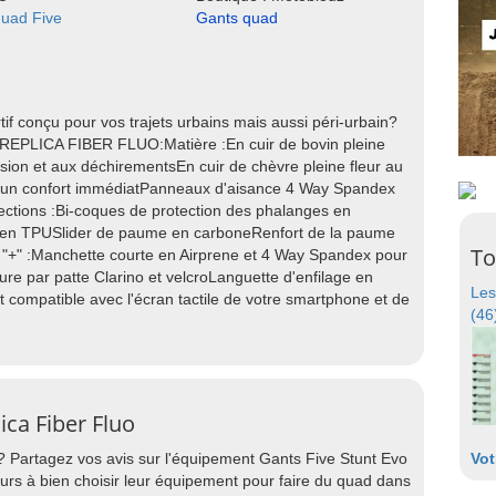
uad Five
Gants quad
if conçu pour vos trajets urbains mais aussi péri-urbain?
EPLICA FIBER FLUO:Matière :En cuir de bovin pleine
asion et aux déchirementsEn cuir de chèvre pleine fleur au
r un confort immédiatPanneaux d'aisance 4 Way Spandex
ections :Bi-coques de protection des phalanges en
en TPUSlider de paume en carboneRenfort de la paume
To
s "+" :Manchette courte en Airprene et 4 Way Spandex pour
re par patte Clarino et velcroLanguette d'enfilage en
Les
t compatible avec l'écran tactile de votre smartphone et de
(46
ica Fiber Fluo
? Partagez vos avis sur l'équipement Gants Five Stunt Evo
Vot
urs à bien choisir leur équipement pour faire du quad dans