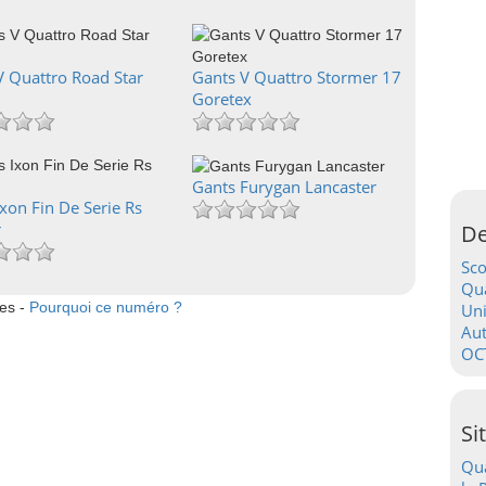
V Quattro Road Star
Gants V Quattro Stormer 17
Goretex
Gants Furygan Lancaster
xon Fin De Serie Rs
r
De
Sc
Qua
tes -
Pourquoi ce numéro ?
Uni
Au
OC
Si
Qua