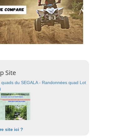
p Site
 quads du SEGALA - Randonnées quad Lot
)
re site ici ?