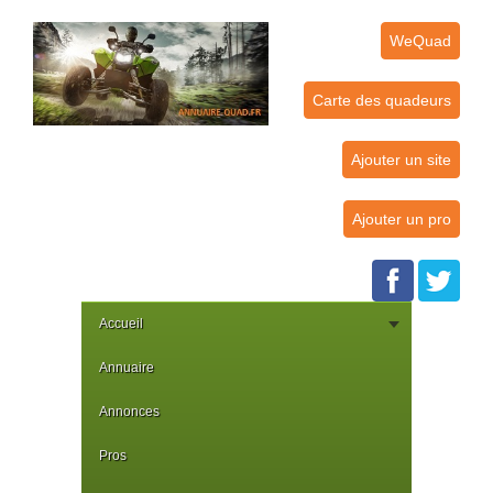
WeQuad
Carte des quadeurs
Ajouter un site
Ajouter un pro
Accueil
Annuaire
Annonces
Pros