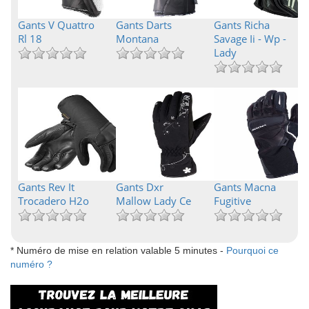
Gants V Quattro
Gants Darts
Gants Richa
Rl 18
Montana
Savage Ii - Wp -
Lady
Gants Rev It
Gants Dxr
Gants Macna
Trocadero H2o
Mallow Lady Ce
Fugitive
* Numéro de mise en relation valable 5 minutes -
Pourquoi ce
numéro ?