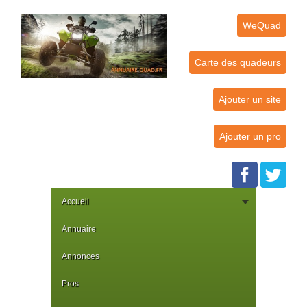
WeQuad
Carte des quadeurs
Ajouter un site
Ajouter un pro
Accueil
Annuaire
Annonces
Pros