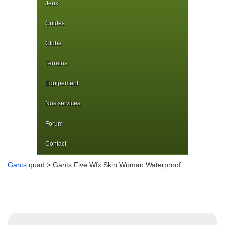
Jeux
Guides
Clubs
Terrains
Equipement
Nos services
Forum
Contact
Gants quad
> Gants Five Wfx Skin Woman Waterproof