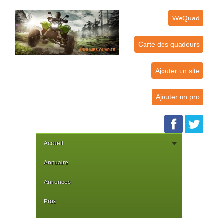
WeQuad
Carte des quadeurs
Ajouter un site
Ajouter un pro
Accueil
Annuaire
Annonces
Pros