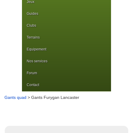
Jeux
Guides
Clubs
Terrains
Equipement
Nos services
Forum
Contact
Gants quad
> Gants Furygan Lancaster