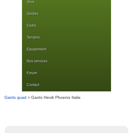
Jeux
Guides
Clubs
Terrains
Equipement
Nos services
Forum
Contact
Gants quad
> Gants Hevik Phoenix Italie