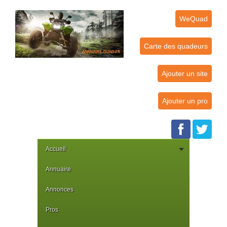
WeQuad
Carte des quadeurs
Ajouter un site
Ajouter un pro
Accueil
Annuaire
Annonces
Pros