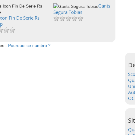
Gants
Segura Tobias
xon Fin De Serie Rs
Hp
tes -
Pourquoi ce numéro ?
De
Sc
Qua
Uni
Au
OC
Si
Qua