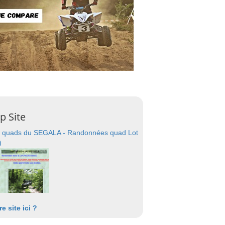
p Site
 quads du SEGALA - Randonnées quad Lot
)
re site ici ?