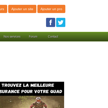
urs
Ajouter un site
Ajouter un pro
Nos services
Forum
Contact