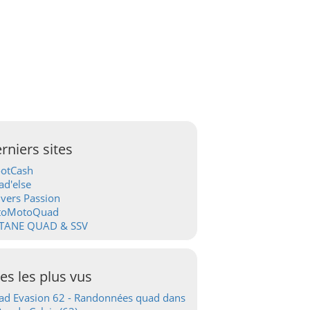
rniers sites
ootCash
d'else
vers Passion
toMotoQuad
TANE QUAD & SSV
tes les plus vus
d Evasion 62 - Randonnées quad dans