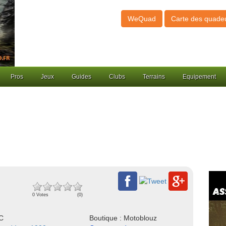
WeQuad
Carte des quade
Pros
Jeux
Guides
Clubs
Terrains
Equipement
0 Votes
(0)
NC
Boutique : Motoblouz