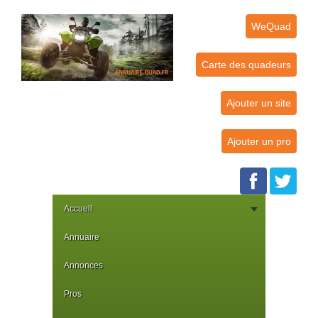
WeQuad
Carte des quadeurs
Ajouter un site
Ajouter un pro
Accueil
Annuaire
Annonces
Pros